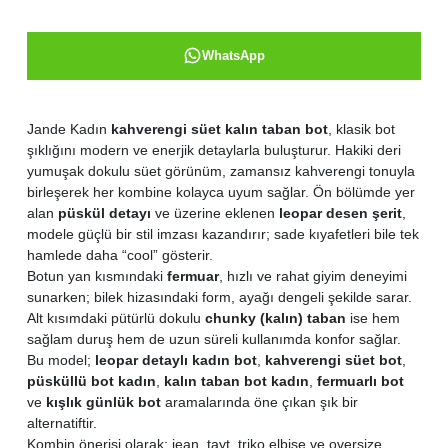
WhatsApp
Jande Kadın
kahverengi süet kalın taban bot
, klasik bot
şıklığını modern ve enerjik detaylarla buluşturur. Hakiki deri
yumuşak dokulu süet görünüm, zamansız kahverengi tonuyla
birleşerek her kombine kolayca uyum sağlar. Ön bölümde yer
alan
püskül detayı
ve üzerine eklenen
leopar desen şerit
,
modele güçlü bir stil imzası kazandırır; sade kıyafetleri bile tek
hamlede daha “cool” gösterir.
Botun yan kısmındaki
fermuar
, hızlı ve rahat giyim deneyimi
sunarken; bilek hizasındaki form, ayağı dengeli şekilde sarar.
Alt kısımdaki pütürlü dokulu
chunky (kalın) taban
ise hem
sağlam duruş hem de uzun süreli kullanımda konfor sağlar.
Bu model;
leopar detaylı kadın bot
,
kahverengi süet bot
,
püsküllü bot kadın
,
kalın taban bot kadın
,
fermuarlı bot
ve
kışlık günlük bot
aramalarında öne çıkan şık bir
alternatiftir.
Kombin önerisi olarak; jean, tayt, triko elbise ve oversize