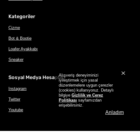
Kategoriler
Çizme
Bot & Bootie
Loafer Ayakkabı
Sneaker
Alışveriş deneyiminizi
Sosyal Medya Hesapları
iyileştirmek için yasal
düzenlemelere uygun çerezler
Instagram
(cookies) kullanıyoruz. Detaylı
bilgiye
Gizlilik ve Çerez
Twitter
Politikası
sayfamızdan
erişebilirsiniz.
Youtube
Anladım