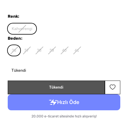
Renk
:
Kahverengi
Beden
:
36
37
38
39
40
41
Tükendi
Tükendi