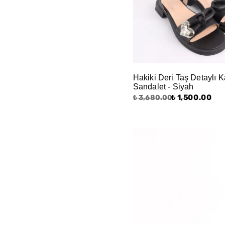
36
1000
0
₺
₺
10000
₺
37
38
39
40
Hakiki Deri Taş Detaylı 
Sandalet - Siyah
₺ 1,500.00
₺ 3,680.00