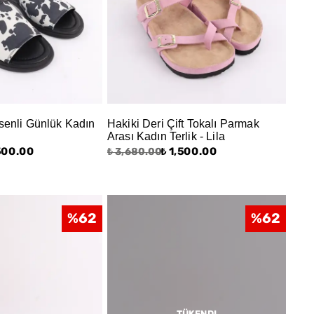
senli Günlük Kadın
Hakiki Deri Çift Tokalı Parmak
Arası Kadın Terlik - Lila
,500.00
₺ 1,500.00
₺ 3,680.00
%
62
%
62
TÜKENDI