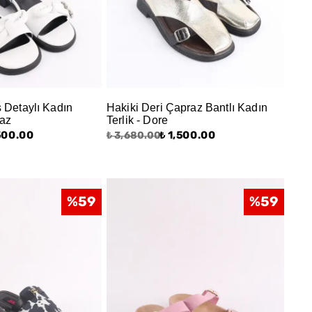
ş Detaylı Kadın
Hakiki Deri Çapraz Bantlı Kadın
yaz
Terlik - Dore
,500.00
₺ 1,500.00
₺ 3,680.00
%
59
%
59