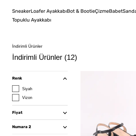
Sneaker
Loafer Ayakkabı
Bot & Bootie
Çizme
Babet
Sanda
Topuklu Ayakkabı
İndirimli Ürünler
İndirimli Ürünler
(
12
)
Renk
Siyah
Vizon
Fiyat
1000
10000
Numara 2