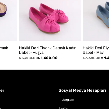
armak
Hakiki Deri Fiyonk Detaylı Kadın
Hakiki Deri Fi
Babet - Fuşya
Babet - Mavi
₺ 1,400.00
₺ 1
₺ 3,680.00
₺ 3,680.00
ler
Sosyal Medya Hesapları
Instagram
e
Twitter