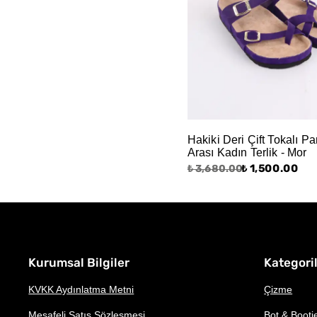
Hakiki Deri Çift Tokalı P
Arası Kadın Terlik - Mor
₺ 1,500.00
₺ 3,680.00
Kurumsal Bilgiler
Kategori
KVKK Aydınlatma Metni
Çizme
Mesafeli Satış Sözleşmesi
Bot & Booti