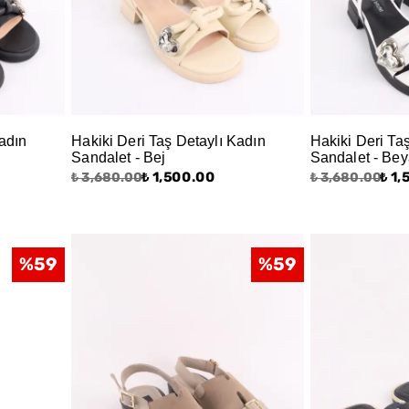
Kadın
Hakiki Deri Taş Detaylı Kadın
Hakiki Deri Ta
Sandalet - Bej
Sandalet - Be
₺ 1,500.00
₺ 1
₺ 3,680.00
₺ 3,680.00
%
59
%
59