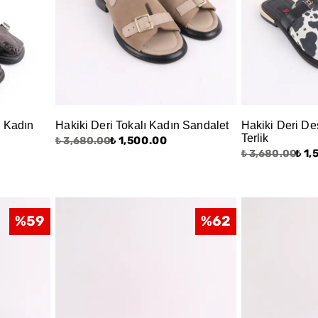
ı Kadın
Hakiki Deri Tokalı Kadın Sandalet
Hakiki Deri De
Terlik
₺ 1,500.00
₺ 3,680.00
₺ 1
₺ 3,680.00
%
59
%
62