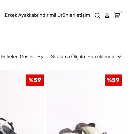
0
Erkek Ayakkabı
İndirimli Ürünler
İletişim
Filtreleri Göster
Sıralama Ölçütü
:
Son eklenen
%
59
%
59