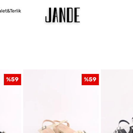
let&Terlik
%
59
%
59