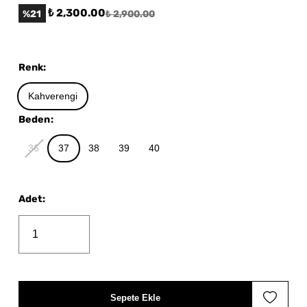
₺ 2,300.00
%
21
₺ 2,900.00
Renk
:
Kahverengi
Beden
:
36
37
38
39
40
Adet
:
Sepete Ekle