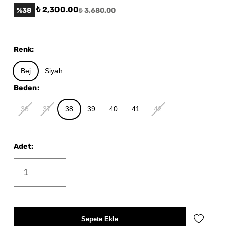
₺ 2,300.00
%
38
₺ 3,680.00
Renk
:
Bej
Siyah
Beden
:
36
37
38
39
40
41
42
Adet
:
Sepete Ekle