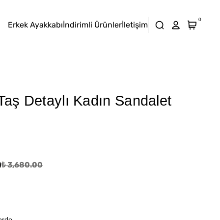
0
Erkek Ayakkabı
İndirimli Ürünler
İletişim
 Taş Detaylı Kadın Sandalet
0
₺ 3,680.00
ordo