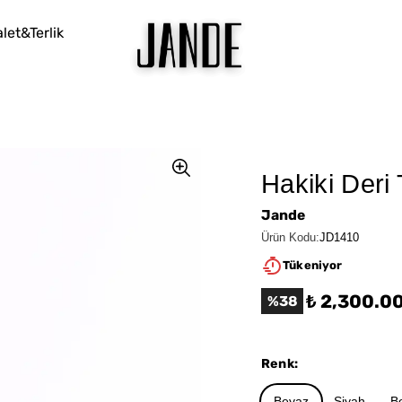
let&Terlik
Hakiki Deri
Jande
Ürün Kodu
:
JD1410
Tükeniyor
₺ 2,300.0
%
38
Renk
:
Beyaz
Siyah
B