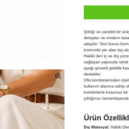
Şıklığı ve zarafeti bir ar
detayları ve modern tasar
adaydır. Sivri burun for
kısmında yer alan taş ak
Hakiki deri iç ve dış y
sağlayan yapısıyla rahat 
ayağı güvenli şekilde ka
destekler.
Ofis kombinlerinden öze
kullanım alanına sahip ol
kombinlerle kusursuz bi
şıklığınızı tamamlayacak 
Ürün Özellikl
Dış Materyal:
Hakiki Der