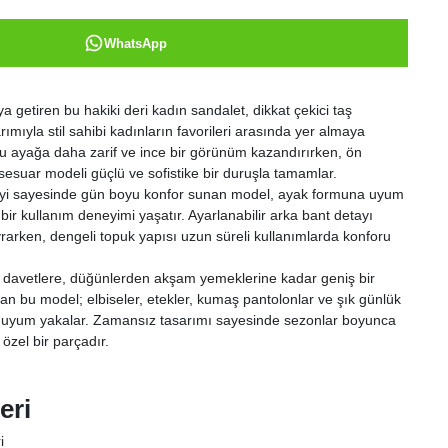
WhatsApp
aya getiren bu hakiki deri kadın sandalet, dikkat çekici taş
ımıyla stil sahibi kadınların favorileri arasında yer almaya
mu ayağa daha zarif ve ince bir görünüm kazandırırken, ön
sesuar modeli güçlü ve sofistike bir duruşla tamamlar.
üzeyi sayesinde gün boyu konfor sunan model, ayak formuna uyum
bir kullanım deneyimi yaşatır. Ayarlanabilir arka bant detayı
vrarken, dengeli topuk yapısı uzun süreli kullanımlarda konforu
l davetlere, düğünlerden akşam yemeklerine kadar geniş bir
an bu model; elbiseler, etekler, kumaş pantolonlar ve şık günlük
r uyum yakalar. Zamansız tasarımı sayesinde sezonlar boyunca
özel bir parçadır.
eri
i