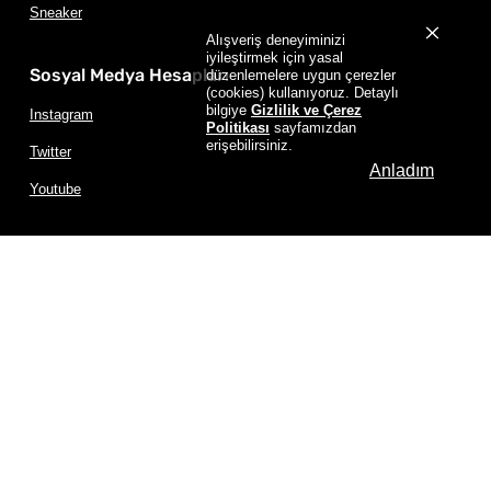
Sneaker
Alışveriş deneyiminizi
iyileştirmek için yasal
Sosyal Medya Hesapları
düzenlemelere uygun çerezler
(cookies) kullanıyoruz. Detaylı
bilgiye
Gizlilik ve Çerez
Instagram
Politikası
sayfamızdan
erişebilirsiniz.
Twitter
Anladım
Youtube
Jande Ayakkabı Tüm Hakları Saklıdır.