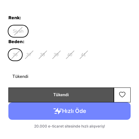
Renk
:
Siyah
Beden
:
36
37
38
39
40
41
Tükendi
Tükendi