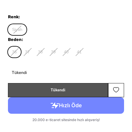
Renk
:
Siyah
Beden
:
36
37
38
39
40
41
Tükendi
Tükendi