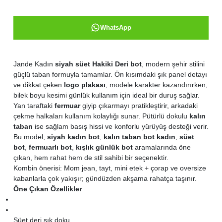
WhatsApp
Jande Kadın
siyah süet Hakiki Deri bot
, modern şehir stilini
güçlü taban formuyla tamamlar. Ön kısımdaki şık panel detayı
ve dikkat çeken
logo plakası
, modele karakter kazandırırken;
bilek boyu kesimi günlük kullanım için ideal bir duruş sağlar.
Yan taraftaki
fermuar
giyip çıkarmayı pratikleştirir, arkadaki
çekme halkaları kullanım kolaylığı sunar. Pütürlü dokulu
kalın
taban
ise sağlam basış hissi ve konforlu yürüyüş desteği verir.
Bu model;
siyah kadın bot
,
kalın taban bot kadın
,
süet
bot
,
fermuarlı bot
,
kışlık günlük bot
aramalarında öne
çıkan, hem rahat hem de stil sahibi bir seçenektir.
Kombin önerisi: Mom jean, tayt, mini etek + çorap ve oversize
kabanlarla çok yakışır; gündüzden akşama rahatça taşınır.
Öne Çıkan Özellikler
Süet deri şık doku