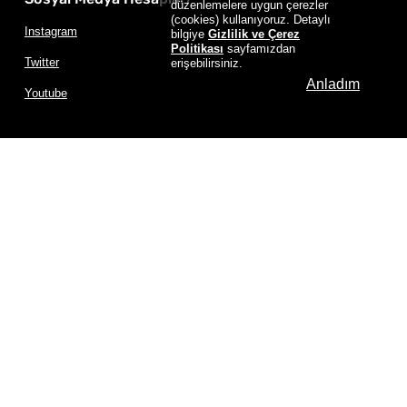
düzenlemelere uygun çerezler
(cookies) kullanıyoruz. Detaylı
Instagram
bilgiye
Gizlilik ve Çerez
Politikası
sayfamızdan
Twitter
erişebilirsiniz.
Anladım
Youtube
Jande Ayakkabı Tüm Hakları Saklıdır.