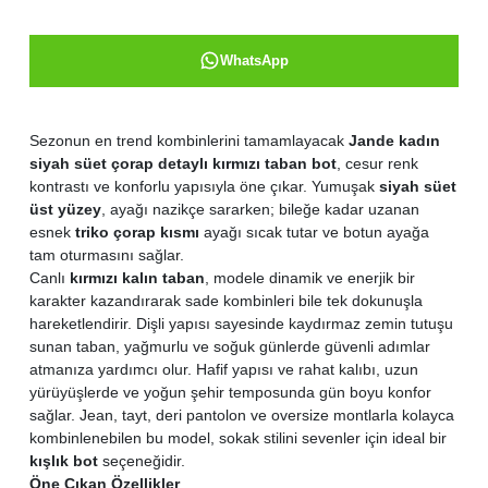
WhatsApp
Sezonun en trend kombinlerini tamamlayacak
Jande kadın
siyah süet çorap detaylı kırmızı taban bot
, cesur renk
kontrastı ve konforlu yapısıyla öne çıkar. Yumuşak
siyah süet
üst yüzey
, ayağı nazikçe sararken; bileğe kadar uzanan
esnek
triko çorap kısmı
ayağı sıcak tutar ve botun ayağa
tam oturmasını sağlar.
Canlı
kırmızı kalın taban
, modele dinamik ve enerjik bir
karakter kazandırarak sade kombinleri bile tek dokunuşla
hareketlendirir. Dişli yapısı sayesinde kaydırmaz zemin tutuşu
sunan taban, yağmurlu ve soğuk günlerde güvenli adımlar
atmanıza yardımcı olur. Hafif yapısı ve rahat kalıbı, uzun
yürüyüşlerde ve yoğun şehir temposunda gün boyu konfor
sağlar. Jean, tayt, deri pantolon ve oversize montlarla kolayca
kombinlenebilen bu model, sokak stilini sevenler için ideal bir
kışlık bot
seçeneğidir.
Öne Çıkan Özellikler