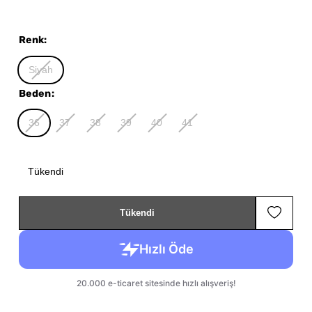
Renk
:
Siyah
Beden
:
36
37
38
39
40
41
Tükendi
Tükendi