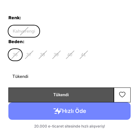
Renk
:
Kahverengi
Beden
:
36
37
38
39
40
41
Tükendi
Tükendi