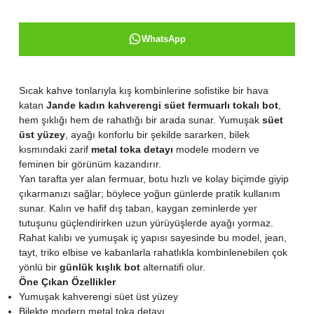
WhatsApp
Sıcak kahve tonlarıyla kış kombinlerine sofistike bir hava
katan
Jande kadın kahverengi süet fermuarlı tokalı bot
,
hem şıklığı hem de rahatlığı bir arada sunar. Yumuşak
süet
üst yüzey
, ayağı konforlu bir şekilde sararken, bilek
kısmındaki zarif
metal toka detayı
modele modern ve
feminen bir görünüm kazandırır.
Yan tarafta yer alan fermuar, botu hızlı ve kolay biçimde giyip
çıkarmanızı sağlar; böylece yoğun günlerde pratik kullanım
sunar. Kalın ve hafif dış taban, kaygan zeminlerde yer
tutuşunu güçlendirirken uzun yürüyüşlerde ayağı yormaz.
Rahat kalıbı ve yumuşak iç yapısı sayesinde bu model, jean,
tayt, triko elbise ve kabanlarla rahatlıkla kombinlenebilen çok
yönlü bir
günlük kışlık bot
alternatifi olur.
Öne Çıkan Özellikler
Yumuşak kahverengi süet üst yüzey
Bilekte modern metal toka detayı