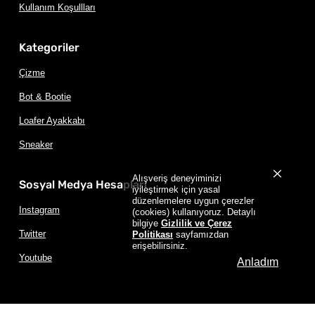
Kullanım Koşullları
Kategoriler
Çizme
Bot & Bootie
Loafer Ayakkabı
Sneaker
Alışveriş deneyiminizi
Sosyal Medya Hesapları
iyileştirmek için yasal
düzenlemelere uygun çerezler
Instagram
(cookies) kullanıyoruz. Detaylı
bilgiye
Gizlilik ve Çerez
Twitter
Politikası
sayfamızdan
erişebilirsiniz.
Youtube
Anladım