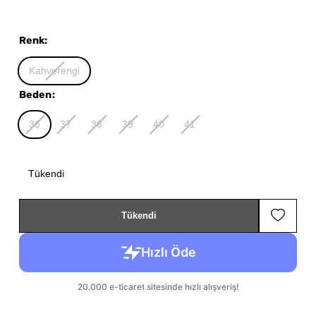
Renk
:
Kahverengi
Beden
:
36
37
38
39
40
41
Tükendi
Tükendi