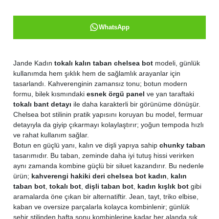
WhatsApp
Jande Kadın
tokalı kalın taban chelsea bot
modeli, günlük
kullanımda hem şıklık hem de sağlamlık arayanlar için
tasarlandı. Kahverenginin zamansız tonu; botun modern
formu, bilek kısmındaki
esnek örgü panel
ve yan taraftaki
tokalı bant detayı
ile daha karakterli bir görünüme dönüşür.
Chelsea bot stilinin pratik yapısını koruyan bu model, fermuar
detayıyla da giyip çıkarmayı kolaylaştırır; yoğun tempoda hızlı
ve rahat kullanım sağlar.
Botun en güçlü yanı, kalın ve dişli yapıya sahip
chunky taban
tasarımıdır. Bu taban, zeminde daha iyi tutuş hissi verirken
aynı zamanda kombine güçlü bir siluet kazandırır. Bu nedenle
ürün;
kahverengi hakiki deri chelsea bot kadın
,
kalın
taban bot
,
tokalı bot
,
dişli taban bot
,
kadın kışlık bot
gibi
aramalarda öne çıkan bir alternatiftir. Jean, tayt, triko elbise,
kaban ve oversize parçalarla kolayca kombinlenir; günlük
şehir stilinden hafta sonu kombinlerine kadar her alanda şık